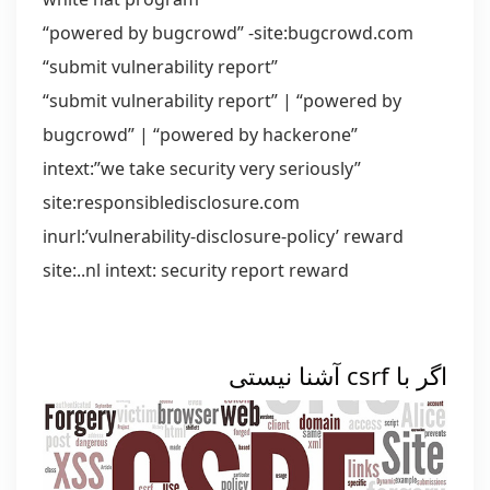
“powered by bugcrowd” -site:bugcrowd.com
“submit vulnerability report”
“submit vulnerability report” | “powered by
bugcrowd” | “powered by hackerone”
intext:”we take security very seriously”
site:responsibledisclosure.com
inurl:’vulnerability-disclosure-policy’ reward
site:
.
.nl intext: security report reward
اگر با csrf آشنا نیستی