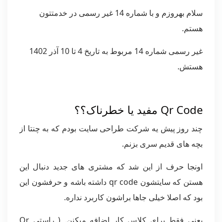
سلام بهروزم و با شماره 14 غیر رسمی در خدمتتون
هستم.
غیر رسمی شماره 14 مربوط به تاریخ 4 تا 10 آذر 1402
هستش.
Qr Code مفید یا خطرناک؟؟
چند روز پیش یه شرکت طراحی سایت بودم که به چنتا از
بچه های قدیم سری بزنم.
اونجا حرف از این شد که مشتری های جدید دنبال این
هستن که سایتشون qr code داشته باشه و حرفشون این
بود که اصلا خیلی جاها براشون کاربرد نداره.
یعنی فقط برای کلاس کار اضافه میکنن. ( راستی Qr