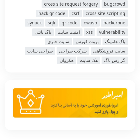
cross site request forgery
bugcrowd
hack qr code
csrf
cross site scripting
synack
sqli
qr code
owasp
hackerone
vulnerability
xss
امنیت سایت
باگ بانتی
باگ هانتینگ
بروت فورس
سایت خبری
سایت فروشگاهی
شرکت طراحی
طراحی سایت
گزارش باگ
هک سایت
هکروان