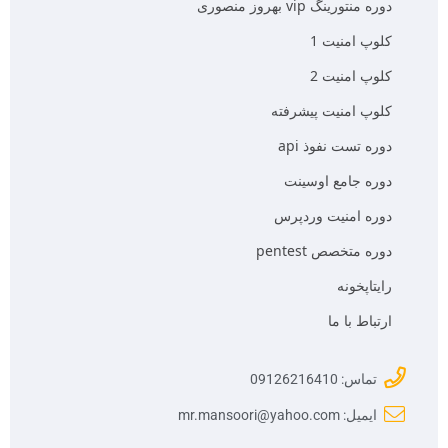
دوره منتورینگ vip بهروز منصوری
کلوپ امنیت 1
کلوپ امنیت 2
کلوپ امنیت پیشرفته
دوره تست نفوذ api
دوره جامع اوسینت
دوره امنیت وردپرس
دوره متخصص pentest
رایتاپخونه
ارتباط با ما
تماس: 09126216410
ایمیل: mr.mansoori@yahoo.com