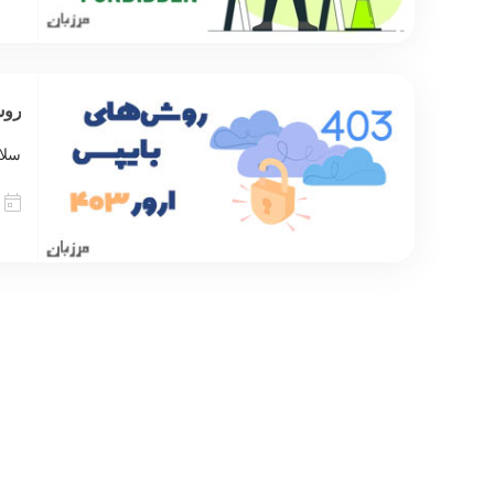
روش 
سلام