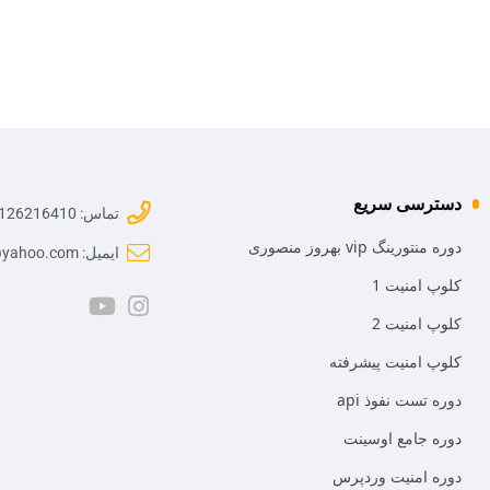
دسترسی سریع
تماس: 09126216410
دوره منتورینگ vip بهروز منصوری
ایمیل: mr.mansoori@yahoo.com
کلوپ امنیت 1
کلوپ امنیت 2
کلوپ امنیت پیشرفته
دوره تست نفوذ api
دوره جامع اوسینت
دوره امنیت وردپرس