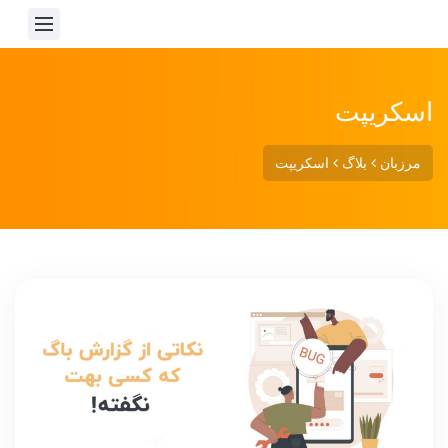
اسکریپت
مرزبان
بلاگ
اسکریپت