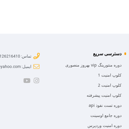
دسترسی سریع
تماس: 09126216410
دوره منتورینگ vip بهروز منصوری
ایمیل: mr.mansoori@yahoo.com
کلوپ امنیت 1
کلوپ امنیت 2
کلوپ امنیت پیشرفته
دوره تست نفوذ api
دوره جامع اوسینت
دوره امنیت وردپرس