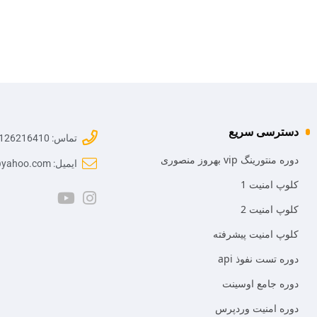
دسترسی سریع
تماس: 09126216410
دوره منتورینگ vip بهروز منصوری
ایمیل: mr.mansoori@yahoo.com
کلوپ امنیت 1
کلوپ امنیت 2
کلوپ امنیت پیشرفته
دوره تست نفوذ api
دوره جامع اوسینت
دوره امنیت وردپرس