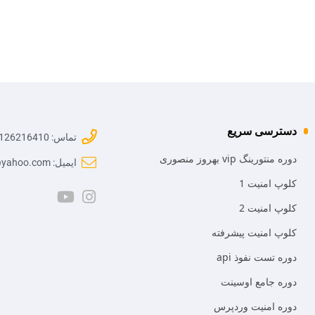
دسترسی سریع
تماس: 09126216410
دوره منتورینگ vip بهروز منصوری
ایمیل: mr.mansoori@yahoo.com
کلوپ امنیت 1
کلوپ امنیت 2
کلوپ امنیت پیشرفته
دوره تست نفوذ api
دوره جامع اوسینت
دوره امنیت وردپرس