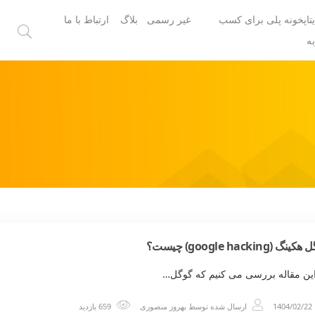
یتاپخونه پلی برای کسب
غیر رسمی
بلاگ
ارتباط با ما
ه
نگ (google hacking) چیست؟
این مقاله بررسی می کنیم که گوگل…
1404/02/22
ارسال شده توسط
بهروز منصوری
659 بازدید