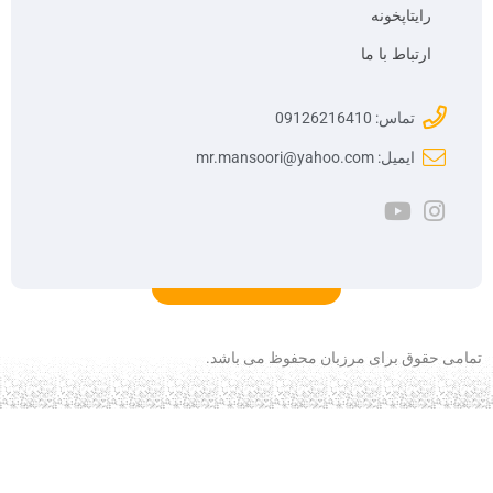
رایتاپخونه
ارتباط با ما
تماس: 09126216410
ایمیل: mr.mansoori@yahoo.com
تمامی حقوق برای مرزبان محفوظ می باشد.