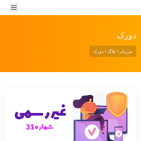
دورک
مرزبان
بلاگ
دورک