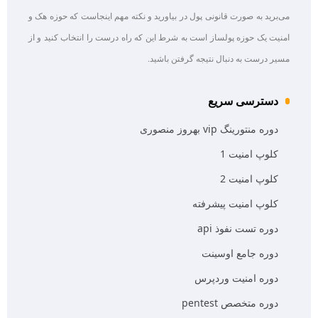
می‌برید به صورت قانونی پول در بیاورید و نکته مهم اینجاست که حوزه هک و
امنیت یک حوزه پولساز است به شرط این که راه درست را انتخاب کنید و از
مسیر درست به دنبال نتیجه گرفتن باشید.
دسترسی سریع
دوره منتورینگ vip بهروز منصوری
کلوپ امنیت 1
کلوپ امنیت 2
کلوپ امنیت پیشرفته
دوره تست نفوذ api
دوره جامع اوسینت
دوره امنیت وردپرس
دوره متخصص pentest