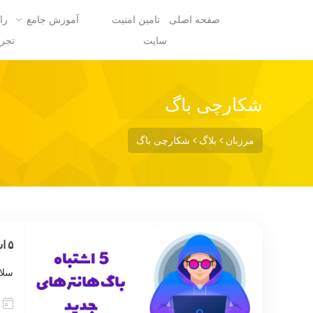
صفحه اصلی
تامین امنیت
آموزش جامع
را
سایت
تجرب
شکارچی باگ
مرزبان
بلاگ
شکارچی باگ
۵ اشتباه رایج باگ هانترهای جدید
سلام. 