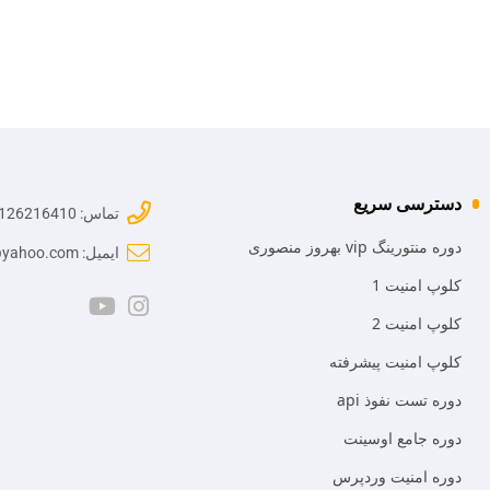
دسترسی سریع
تماس: 09126216410
دوره منتورینگ vip بهروز منصوری
ایمیل: mr.mansoori@yahoo.com
کلوپ امنیت 1
کلوپ امنیت 2
کلوپ امنیت پیشرفته
دوره تست نفوذ api
دوره جامع اوسینت
دوره امنیت وردپرس