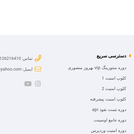
دسترسی سریع
تماس: 09126216410
دوره منتورینگ vip بهروز منصوری
ایمیل: mr.mansoori@yahoo.com
کلوپ امنیت 1
کلوپ امنیت 2
کلوپ امنیت پیشرفته
دوره تست نفوذ api
دوره جامع اوسینت
دوره امنیت وردپرس