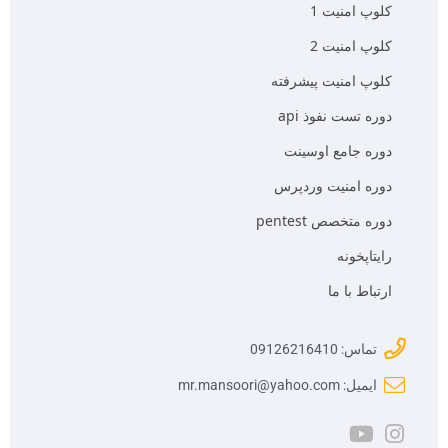
کلوپ امنیت 1
کلوپ امنیت 2
کلوپ امنیت پیشرفته
دوره تست نفوذ api
دوره جامع اوسینت
دوره امنیت وردپرس
دوره متخصص pentest
رایتاپخونه
ارتباط با ما
تماس: 09126216410
ایمیل: mr.mansoori@yahoo.com