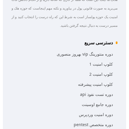
می‌برید به صورت قانونی پول در بیاورید و نکته مهم اینجاست که حوزه هک و
امنیت یک حوزه پولساز است به شرط این که راه درست را انتخاب کنید و از
مسیر درست به دنبال نتیجه گرفتن باشید.
دسترسی سریع
دوره منتورینگ vip بهروز منصوری
کلوپ امنیت 1
کلوپ امنیت 2
کلوپ امنیت پیشرفته
دوره تست نفوذ api
دوره جامع اوسینت
دوره امنیت وردپرس
دوره متخصص pentest