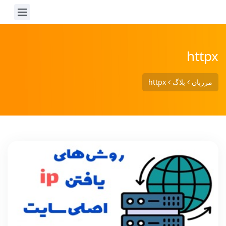
httpx
مرزبان
بلاگ
httpx